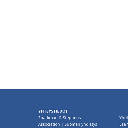
YHTEYSTIEDOT
Sparkman & Stephens
Yhdi
Association | Suomen yhdistys
Esa