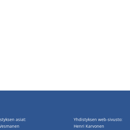
styksen asiat:
Yhdistyksen web-sivusto:
 Vesmanen
Henri Karvonen