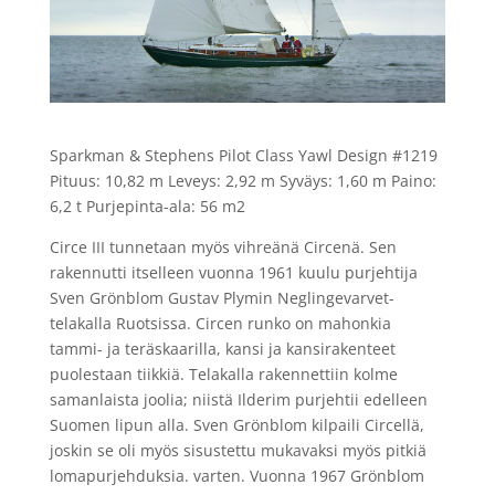
Sparkman & Stephens Pilot Class Yawl Design #1219
Pituus: 10,82 m Leveys: 2,92 m Syväys: 1,60 m Paino:
6,2 t Purjepinta-ala: 56 m2
Circe III tunnetaan myös vihreänä Circenä. Sen
rakennutti itselleen vuonna 1961 kuulu purjehtija
Sven Grönblom Gustav Plymin Neglingevarvet-
telakalla Ruotsissa. Circen runko on mahonkia
tammi- ja teräskaarilla, kansi ja kansirakenteet
puolestaan tiikkiä. Telakalla rakennettiin kolme
samanlaista joolia; niistä Ilderim purjehtii edelleen
Suomen lipun alla. Sven Grönblom kilpaili Circellä,
joskin se oli myös sisustettu mukavaksi myös pitkiä
lomapurjehduksia. varten. Vuonna 1967 Grönblom