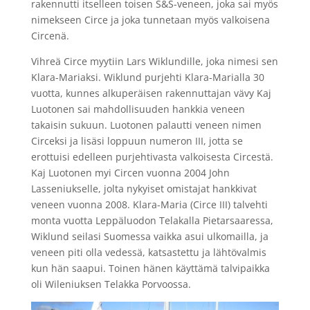
rakennutti itselleen toisen S&S-veneen, joka sai myös
nimekseen Circe ja joka tunnetaan myös valkoisena
Circenä.
Vihreä Circe myytiin Lars Wiklundille, joka nimesi sen
Klara-Mariaksi. Wiklund purjehti Klara-Marialla 30
vuotta, kunnes alkuperäisen rakennuttajan vävy Kaj
Luotonen sai mahdollisuuden hankkia veneen
takaisin sukuun. Luotonen palautti veneen nimen
Circeksi ja lisäsi loppuun numeron III, jotta se
erottuisi edelleen purjehtivasta valkoisesta Circestä.
Kaj Luotonen myi Circen vuonna 2004 John
Lasseniukselle, jolta nykyiset omistajat hankkivat
veneen vuonna 2008. Klara-Maria (Circe III) talvehti
monta vuotta Leppäluodon Telakalla Pietarsaaressa,
Wiklund seilasi Suomessa vaikka asui ulkomailla, ja
veneen piti olla vedessä, katsastettu ja lähtövalmis
kun hän saapui. Toinen hänen käyttämä talvipaikka
oli Wileniuksen Telakka Porvoossa.