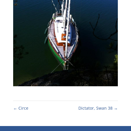
←
Circe
Dictator, Swan 38
→