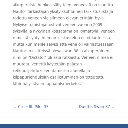
alkuperäistä henkeä säilyttäen. Veneestä on laadittu
Nautor tarkastajan yksityiskohtainen tarkistuslista ja
todettu veneen yleisilmeen olevan erittäin hyvä.
Nykyiset omistajat ostivat veneen vuonna 2009
syksyllä ja nykyinen kotisatama on Rymättylä. Veneen
nimestä syntyi hieman keskustelua ostotilanteessa,
mutta kun meille selvisi että vene oli valmistuessaan
Nautor:in esitteissä oleva swan 38 ja alkuperäinen
nimi on ”Dictator” oli asia ratkaistu. Veneen nimeä ei
muuteta. Venettä käytetään pääosin
retkipurjehdukseen itämeren alueella ja
kilpapurjehduksiin osallistuminen on toteutettu
lähinnä ystävien tapaamismerkeissä.
←
Circe III, Pilot 35
Duette, Swan 37
→