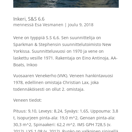
Inkeri, S&S 6.6
mennessä
Esa Vesmanen
|
joulu 9, 2018
Vene on tyyppiä S.S 6,6. Sen suunnittelija on
Sparkman & Stephensin suunnittelutoimisto New
Yorkissa. Suunnitteluvuosi on 1970 ja vene on
laskettu vesille 1971. Rakentaja on Eino Antinoja, AA-
Boats, Inkoo
Vuosaaren Venekerho (VVK). Veneen hankintavuosi
1978, edellinen omistaja Christian Lax, joka
todennäköisesti on ollut 2. omistaja.
Veneen tiedot:
Pituus: 9,10, Leveys: 8,24, Syväys: 1,65, Uppouma: 3,8
t, Isopurjeen pinta-ala: 19,0 m^2, Genoan pinta-ala:
30,3 m^2, Spinaakeri: 62,2 m^2. IMS GPH 728,5 (v.
2012), LYS 1,08 (v. 2012). Runko on valkoinen sinisellä