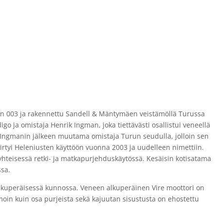
an 003 ja rakennettu Sandell & Mäntymäen veistämöllä Turussa
o ja omistaja Henrik Ingman, joka tiettävästi osallistui veneellä
t Ingmanin jälkeen muutama omistaja Turun seudulla, jolloin sen
iirtyi Heleniusten käyttöön vuonna 2003 ja uudelleen nimettiin.
eisessä retki- ja matkapurjehduskäytössä. Kesäisin kotisatama
ssa.
 alkuperäisessä kunnossa. Veneen alkuperäinen Vire moottori on
in kuin osa purjeista sekä kajuutan sisustusta on ehostettu