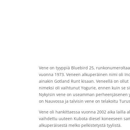
Vene on tyyppiä Bluebird 25, runkonumerolta
vuonna 1973. Veneen alkuperäinen nimi oli Indig
ainakin Gotland Runt kisaan. Veneellä on ollu
nimeksi oli vaihtunut Yogurie, ennen kuin se s
Nykyisin vene on useamman perheenjäsenen yht
on Nauvossa ja talvisin vene on telakoitu Turu
Vene oli hankittaessa vuonna 2002 aika lailla
vaihdettu uuteen Kubota diesel koneeseen samo
alkuperäisestä melko pelkistetystä tyylistä.