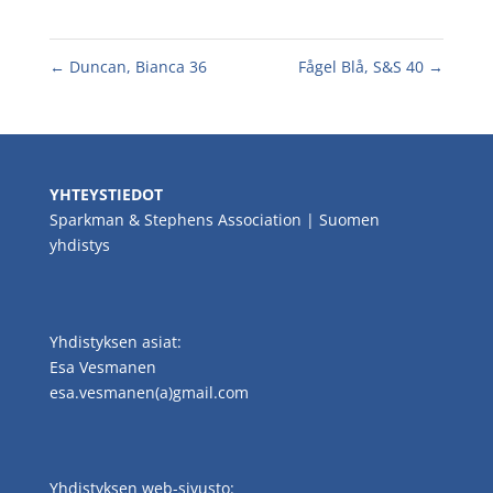
←
Duncan, Bianca 36
Fågel Blå, S&S 40
→
YHTEYSTIEDOT
Sparkman & Stephens Association | Suomen
yhdistys
Yhdistyksen asiat:
Esa Vesmanen
esa.vesmanen(a)gmail.com
Yhdistyksen web-sivusto: