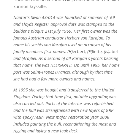
kunnon kryssille.
Nautor`s Swan 43/014 was launched at summer of `69
and Lloyds Register approval date was stamped to the
builder`s plaque 21st July 1969. Her first owner was the
famous Austrian conductor Herbert von Karajan. To
name his yachts von Karajan used an acronym of his
family members first names; (H)
erbert
, (El)
iette
, (Is)
abel
and (Ara)bel. As a second of all Karajan`s yachts bearing
that name, she was HELISARA II. Up until 1995, her home
port was Saint-Tropez (France), although by that time
she had had a few more owners and names.
At 1995 she was bought and transferred to the United
Kingdom. During that time first, notable upgrading was
also carried out. Parts of the interior was refurbished
and the hull was strengthened with new layers of GRP
with epoxy resin. Next major restoration year 2006
included painting the hull, reconditioning the mast and
rigging and laying a new teak deck.