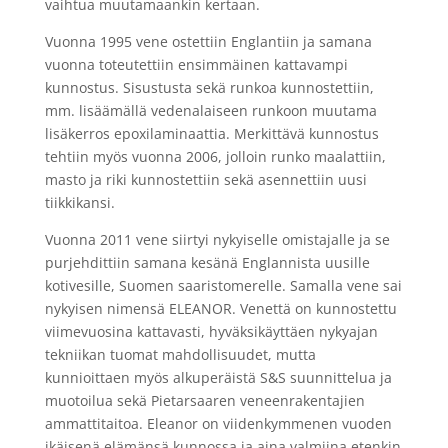
vaihtua muutamaankin kertaan.
Vuonna 1995 vene ostettiin Englantiin ja samana
vuonna toteutettiin ensimmäinen kattavampi
kunnostus. Sisustusta sekä runkoa kunnostettiin,
mm. lisäämällä vedenalaiseen runkoon muutama
lisäkerros epoxilaminaattia. Merkittävä kunnostus
tehtiin myös vuonna 2006, jolloin runko maalattiin,
masto ja riki kunnostettiin sekä asennettiin uusi
tiikkikansi.
Vuonna 2011 vene siirtyi nykyiselle omistajalle ja se
purjehdittiin samana kesänä Englannista uusille
kotivesille, Suomen saaristomerelle. Samalla vene sai
nykyisen nimensä ELEANOR. Venettä on kunnostettu
viimevuosina kattavasti, hyväksikäyttäen nykyajan
tekniikan tuomat mahdollisuudet, mutta
kunnioittaen myös alkuperäistä S&S suunnittelua ja
muotoilua sekä Pietarsaaren veneenrakentajien
ammattitaitoa. Eleanor on viidenkymmenen vuoden
ikäisenä elämänsä kunnossa ja aina valmiina etenkin