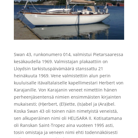
Swan 43, runkonumero 014, valmistui Pietarsaaressa
kesäkaudella 1969. Valmistajan plakaattiin on
Lloydsin tarkistuspäivämäärä stanssattu 21
heinäkuuta 1969. Vene valmistettiin alun perin
kuuluisalle itävaltalaiselle kapellimestari Herbert von
Karajanille. Von Karajanin veneet nimettiin hänen
perheenjäsentensä nimien ensimmäisten kirjainten
mukaisesti; (H)erbert, (El)iette, (Is)abel ja (Ara)bel.
Koska Swan 43 oli toinen näin nimetyistä veneistä,
sen alkuperäinen nimi oli HELISARA II. Kotisatamana
oli Ranskan Saint-Tropez aina vuoteen 1995 asti,
tosin omistaja ja veneen nimi ehti todennäköisesti